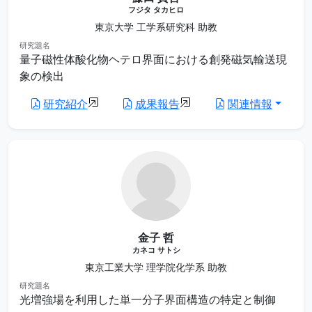
フジタ タカヒロ
東京大学 工学系研究科 助教
研究題名
量子磁性体酸化物ヘテロ界面における創発磁気輸送現
象の検出
研究紹介
成果報告
関連情報
金子 哲
カネコ サトシ
東京工業大学 理学院化学系 助教
研究題名
光増強場を利用した単一分子界面構造の特定と制御