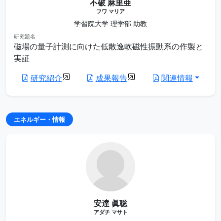
不破 麻里亜
フワ マリア
学習院大学 理学部 助教
研究題名
磁場の量子計測に向けた低散逸軟磁性振動系の作製と
実証
研究紹介
成果報告
関連情報
エネルギー・情報
安達 眞聡
アダチ マサト