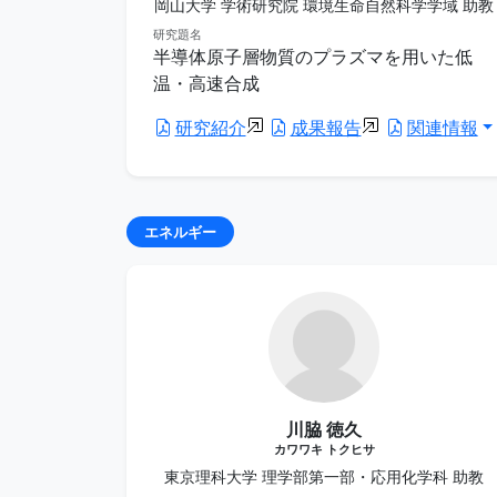
岡山大学 学術研究院 環境生命自然科学学域 助教
研究題名
半導体原子層物質のプラズマを用いた低
温・高速合成
研究紹介
成果報告
関連情報
エネルギー
川脇 徳久
カワワキ トクヒサ
東京理科大学 理学部第一部・応用化学科 助教