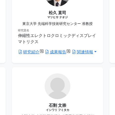
松久 直司
マツヒサ ナオジ
東京大学 先端科学技術研究センター 准教授
研究題名
伸縮性エレクトロクロミックディスプレイ
マトリクス
研究紹介
成果報告
関連情報
石割 文崇
イシワリ フミタカ