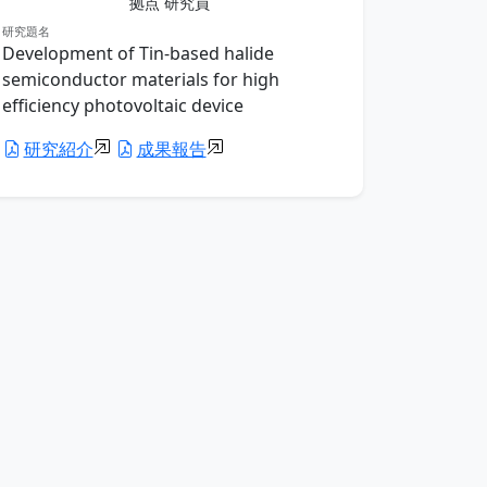
拠点 研究員
研究題名
Development of Tin-based halide
semiconductor materials for high
efficiency photovoltaic device
研究紹介
成果報告