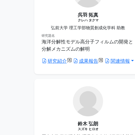
呉羽 拓真
クレハ タクマ
弘前大学 理工学部物質創成化学科 助教
研究題名
海洋分解性モデル高分子フィルムの開発と
分解メカニズムの解明
研究紹介
成果報告
関連情報
鈴木 弘朗
スズキ ヒロオ