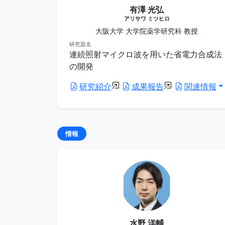
有澤 光弘
アリサワ ミツヒロ
大阪大学 大学院薬学研究科 教授
研究題名
連続照射マイクロ波を用いた省電力合成法
の開発
研究紹介
成果報告
関連情報
情報
水野 洋輔