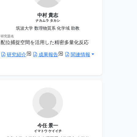
中村 貴志
ナカムラ タカシ
筑波大学 数理物質系 化学域 助教
研究題名
配位捕捉空間を活用した精密多量化反応
研究紹介
成果報告
関連情報
今任 景一
イマトウ ケイイチ