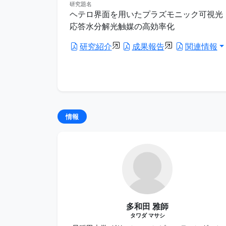
研究題名
ヘテロ界面を用いたプラズモニック可視光
応答水分解光触媒の高効率化
研究紹介
成果報告
関連情報
情報
多和田 雅師
タワダ マサシ